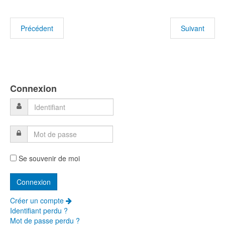
Article précédent : Octobre 2025: Dates des prochaines parties
Article suivan
Précédent
Suivant
Année
Mois
Année
Mois
précédente
précédent
suivante
suivant
Connexion
Se souvenir de moi
Créer un compte
Identifiant perdu ?
Mot de passe perdu ?