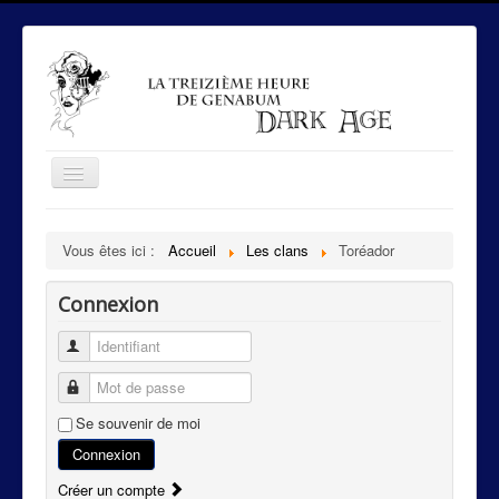
Toggle
Navigation
Accueil
Vous êtes ici :
Accueil
Les clans
Toréador
Le royaume des francs vers l'an Mil
Connexion
Prévoté royale d'Orléans
La seigneurie d'Orléans
Identifiant
Les caïnites
Mot de passe
Les clans
Se souvenir de moi
Mécanismes de règles
Connexion
Créer un compte
Disciplines