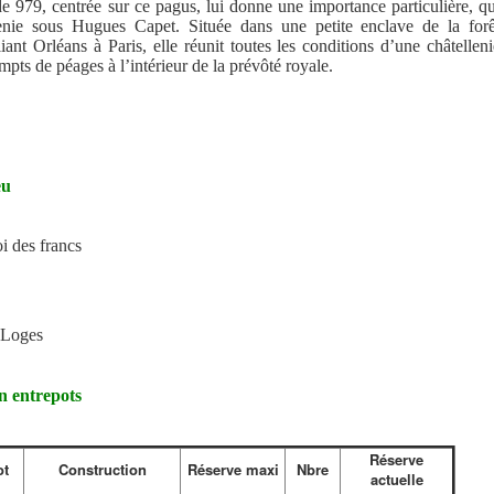
de 979, centrée sur ce pagus, lui donne une importance particulière, qu
lenie sous Hugues Capet. Située dans une petite enclave de la forê
liant Orléans à Paris, elle réunit toutes les conditions d’une châtelleni
empts de péages à l’intérieur de la prévôté royale.
eu
oi des francs
 Loges
en entrepots
Réserve
ot
Construction
Réserve maxi
Nbre
actuelle