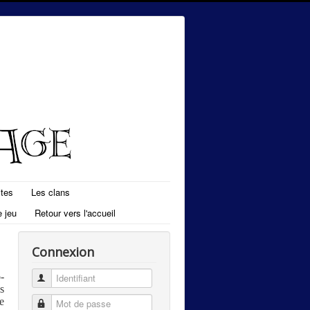
ites
Les clans
 jeu
Retour vers l'accueil
Connexion
-
Identifiant
s
e
Mot de passe