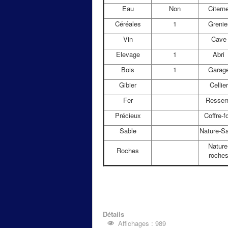
Eau
Non
Citern
Céréales
1
Grenie
Vin
Cave
Elevage
1
Abri
Bois
1
Garag
Gibier
Cellier
Fer
Resser
Précieux
Coffre-fo
Sable
Nature-S
Nature
Roches
roche
Détails
Affichages : 989